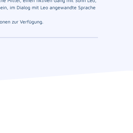
he Mittel, einen fiktiven Gang mit Sohn Leo,
sein, im Dialog mit Leo angewandte Sprache
ionen zur Verfügung.