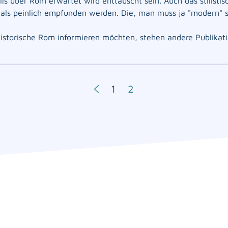
s über Rom erwartet wird enttäuscht sein. Auch das stilistisc
 als peinlich empfunden werden. Die, man muss ja "modern" 
 historische Rom informieren möchten, stehen andere Publikat
1
2